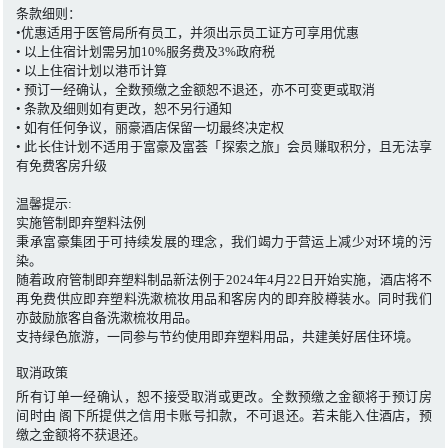
条款细则：
•优惠适用于医管局所有员工，并须出示员工证方可享用优惠
• 以上住宿计划需另加10%服务费及3%政府税
• 以上住宿计划以港币计算
• 预订一经确认，全数预缴之金额恕不退还，亦不可变更或取消
• 条款及细则如有更改，恕不另行通知
• 如有任何争议，丽豪酒店保留一切最终决定权
• 此长住计划不适用于富豪及富荟「探索之旅」会员赚取积分，且无法享
有免费客房升级
温馨提示:
实施管制即弃塑料法例
秉承富豪集团于可持续发展的理念，我们竭力于营运上减少对环境的污
染。
随着政府管制即弃塑料制品新法例于2024年4月22日开始实施，酒店将不
再免费供应即弃塑料洗漱梳妆用品和客房内的即弃胶樽装水。同时我们
亦鼓励旅客自备洗漱梳妆用品。
支持绿色旅游，一同参与节约使用即弃塑料用品，共建美好居住环境。
取消政策
所有订单一经确认，恕不接受取消或更改。全数预缴之金额将于预订房
间时由 阁下所提供之信用卡账号扣款，不可退还。若未能入住酒店，预
缴之金额将不获退还。