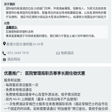
关于酒店
国际级的丽豪酒店位处沙田城门河畔，环境清幽雅致，恬静怡人，为观光及商务旅
客提供价格相宜的住宿服务，配备周全的会议场地和康娱设施，以及各具特色的餐
厅及酒吧。 酒店邻近港铁沙田站及大型商业购物中心，由港铁沙田围站步行前往只
需五分钟，往来香港国际机场只需约二十五分钟的车程，顾客亦可乘搭其它公共交
公告
通工具往来酒店至香港各主要商业及购物区，交通方便快捷。
温馨提示
:
实施管制即弃塑料法例
秉承富豪集团于可持续发展的理念，我们竭力于营运上减少对环境的污染。
随着政府管制即弃塑料制品新法例于2024年4月22日开始实施，酒店将不再免费供
香港沙田大涌桥路34-36号
应即弃塑料洗漱梳妆用品和客房内的即弃胶樽装水。同时我们亦鼓励旅客自备洗漱
梳妆用品。
+852 2649 7878
电邮酒店
支持绿色旅游，一同参与节约使用即弃塑料用品，共建美好居住环境。
酒店网站
联络我们:
中国预订服务-免费电话: 400-1000 180
办公时间查询电话：服务时间为法定工作日周一至周五早上9时至下午6时
优惠推广： 医院管理局职员尊享长期住宿优惠
服务和设施：
- 每周客房清洁服务一次
- 免费本地电话通话
- 免费使用酒店健身中心及室外游泳池，视乎情况而定
- 房内 Wi-Fi 上网服务（最多 4 部流动电子产品使用）
- 一次免费酒店穿梭巴士服务往来香港国际机场（酒店穿梭巴士的运作在
一个固定的时间表。如有需要请通过“附加服务”预订座位，需视乎座位供