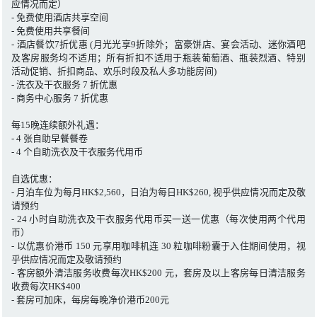
应情况而定）
- 免费使用酒店共享空间
- 免费使用共享餐间
- 酒店餐饮7折优惠 (月光光享9折除外；富豪饼店、宴会活动、迷你酒吧
及客房服务均不适用；所有折扣不适用于瓶装葡萄酒、瓶装烈酒、特别
活动促销、折扣商品、欢乐时段及私人多功能房间)
- 洗衣及干衣服务 7 折优惠
- 商务中心服务 7 折优惠
每15晚连续额外礼遇：
- 4 张自助早餐餐卷
- 4 个自助洗衣及干衣服务代用币
自选优惠：
- 月泊车位为每月HK$2,560，日泊为每日HK$260, 视乎供应情况而定及敬
请预约
- 24 小时自助洗衣及干衣服务代用币买一送一优惠（每次使用两个代用
币）
- 以优惠价港币 150 元享用咖啡机连 30 粒咖啡粉囊于入住期间使用，视
乎供应情况而定及敬请预约
- 客房额外清洁服务收费每次HK$200 元，套房及以上客房每日清洁服务
收费每次HK$400
- 套房可加床，每房每晚净价港币200元