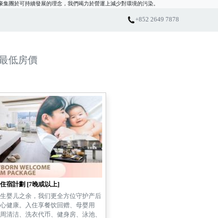
豪集團於可持續發展的理念，我們竭力於營運上減少對環境的污染。
府管制即棄塑膠製品新法例於2024年4月22日開始實施，酒店將不再免費供應即棄塑膠洗
+852 2649 7878
品。
色旅遊，一同參與節約使用即棄塑膠用品，共建美好居住環境。
最低房價
住宿計劃 [7晚或以上]
生婴儿之余，我们更全方位守护产后
心健康。入住享餐饮回赠、母婴用
周清洁、洗衣代币、健身房、泳池、