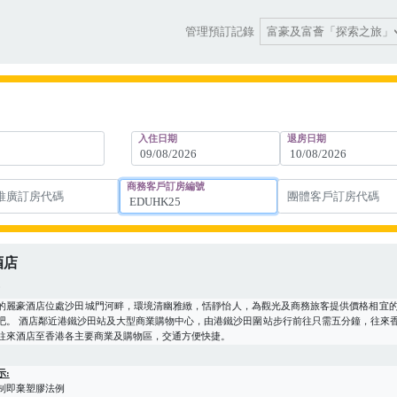
富豪及富薈「探索之旅」
管理預訂記錄
入住日期
退房日期
商務客戶訂房編號
酒店
店
的麗豪酒店位處沙田城門河畔，環境清幽雅緻，恬靜怡人，為觀光及商務旅客提供價格相宜
吧。 酒店鄰近港鐵沙田站及大型商業購物中心，由港鐵沙田圍站步行前往只需五分鐘，往來
往來酒店至香港各主要商業及購物區，交通方便快捷。
示:
制即棄塑膠法例