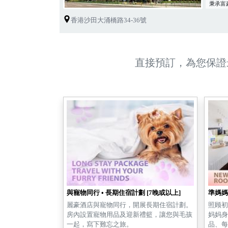
秉承富
隨著政
香港沙田大涌橋路34-36號
梳妝用
支持綠
直接預訂，為您保證
與寵物同行 • 長期住宿計劃 [7晚或以上]
準媽媽
麗豪酒店與寵物同行，開展長期住宿計劃。
照顾初
房內設置寵物用品及迎新禮籃，讓您與毛孩
妈妈身
一起，寫下難忘之旅。
品、每