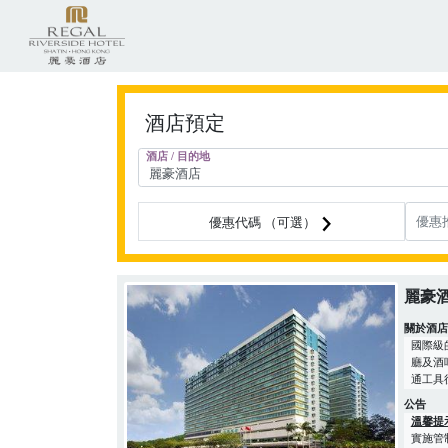
酒店預定
酒店 / 目的地
優惠代碼 （可選）
麗豪
關於酒
國際級
廳及酒
通工具
公告
溫馨提
實施管