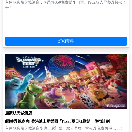
入住丽豪航天城酒店，享昂坪360免费缆车门票、Petra双人早餐及接驳巴
士！
麗豪航天城酒店
[園林景觀客房] 香港迪士尼樂園「Pixar夏日狂歡趴」住宿計劃
入住丽豪航天城酒店享迪士尼门票、双人早餐、宵夜及免费接驳巴士！